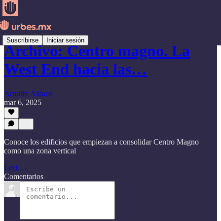
Suscribirse
Iniciar sesión
Archivo: Centro magno. La
West End hacia las…
Arnulfo Aldaco
mar 6, 2025
Conoce los edificios que empiezan a consolidar Centro Magno
como una zona vertical
Leer →
Comentarios