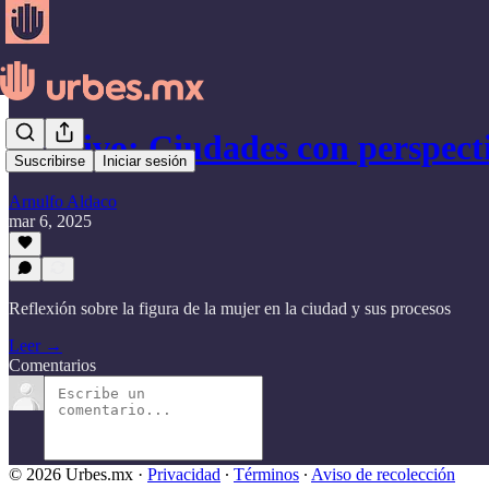
Archivo: Ciudades con perspec
Suscribirse
Iniciar sesión
Arnulfo Aldaco
mar 6, 2025
Reflexión sobre la figura de la mujer en la ciudad y sus procesos
Leer →
Comentarios
© 2026 Urbes.mx
·
Privacidad
∙
Términos
∙
Aviso de recolección