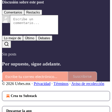
Discusión sobre este post
Comentarios
Restacks
Lo mejor de
Último
Debates
Sin posts
Por supuesto, sigue adelante.
Suscribirse
© 2026 Urbes.mx
·
Privacidad
∙
Términos
∙
Aviso de recolección
Crea tu Substack
Descargar la app