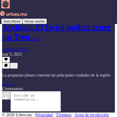
Suscribirse
Iniciar sesión
Archivo: El Bajío podría tener
un Tren…
Arnulfo Aldaco
mar 5, 2025
La propuesta planea conectar las principales ciudades de la región
Leer →
Comentarios
© 2026 Urbes.mx
·
Privacidad
∙
Términos
∙
Aviso de recolección