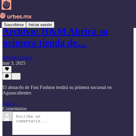
Suscribirse
Iniciar sesión
Archivo: H&M Abrirá su
primera tienda de…
Arnulfo Aldaco
mar 3, 2025
El almacén de Fast Fashion tendrá su primera sucursal en
Aguascalientes
Leer →
Comentarios