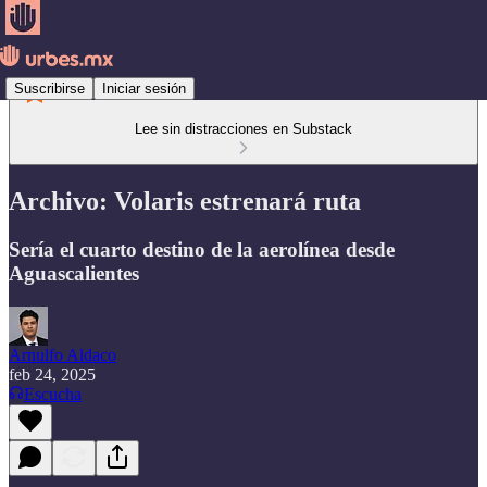
Suscribirse
Iniciar sesión
Lee sin distracciones en Substack
Archivo: Volaris estrenará ruta
Sería el cuarto destino de la aerolínea desde
Aguascalientes
Arnulfo Aldaco
feb 24, 2025
Escucha