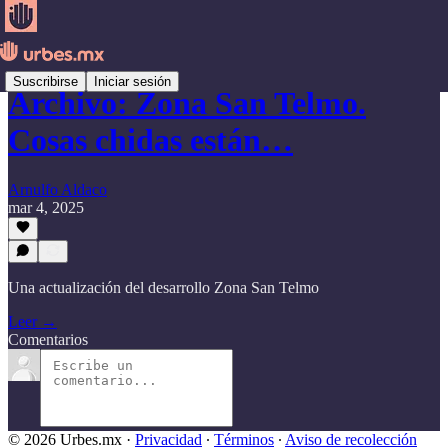
Suscribirse
Iniciar sesión
Archivo: Zona San Telmo.
Cosas chidas están…
Arnulfo Aldaco
mar 4, 2025
Una actualización del desarrollo Zona San Telmo
Leer →
Comentarios
© 2026 Urbes.mx
·
Privacidad
∙
Términos
∙
Aviso de recolección