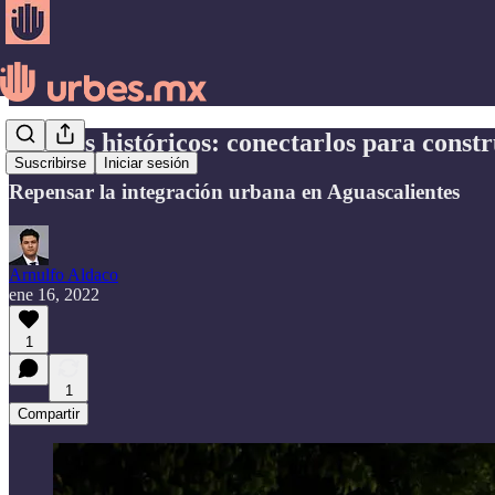
Barrios históricos: conectarlos para const
Suscribirse
Iniciar sesión
Repensar la integración urbana en Aguascalientes
Arnulfo Aldaco
ene 16, 2022
1
1
Compartir