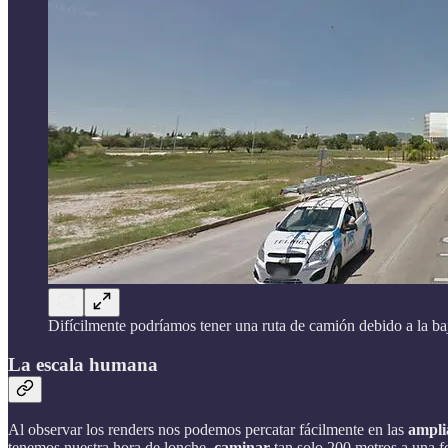
Difícilmente podríamos tener una ruta de camión debido a la b
La escala humana
Al observar los renders nos podemos percatar fácilmente en las
ampli
tenemos nuestra hora de lonche,
caminar
tan solo 200 metros a una 