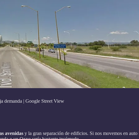
aja demanda | Google Street View
as avenidas
y la gran separación de edificios. Si nos movemos en auto
fonda o un Oxxo sería bastante incómodo.