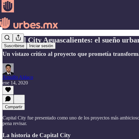
Capital City Aguascalientes: el sueño urb
Suscribirse
Iniciar sesión
Un vistazo crítico al proyecto que prometía transform
Arnulfo Aldaco
ene 14, 2020
Compartir
Capital City fue presentado como uno de los proyectos más ambicioso
pena revisar.
La historia de Capital City