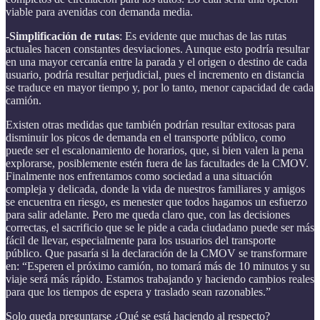
viable para avenidas con demanda media.
-Simplificación de rutas
: Es evidente que muchas de las rutas
actuales hacen constantes desviaciones. Aunque esto podría resultar
en una mayor cercanía entre la parada y el origen o destino de cada
usuario, podría resultar perjudicial, pues el incremento en distancia
se traduce en mayor tiempo y, por lo tanto, menor capacidad de cada
camión.
Existen otras medidas que también podrían resultar exitosas para
disminuir los picos de demanda en el transporte público, como
puede ser el escalonamiento de horarios, que, si bien valen la pena
explorarse, posiblemente estén fuera de las facultades de la CMOV.
Finalmente nos enfrentamos como sociedad a una situación
compleja y delicada, donde la vida de nuestros familiares y amigos
se encuentra en riesgo, es menester que todos hagamos un esfuerzo
para salir adelante. Pero me queda claro que, con las decisiones
correctas, el sacrificio que se le pide a cada ciudadano puede ser más
fácil de llevar, especialmente para los usuarios del transporte
público. Que pasaría si la declaración de la CMOV se transformare
en: “Esperen el próximo camión, no tomará más de 10 minutos y su
viaje será más rápido. Estamos trabajando y haciendo cambios reales
para que los tiempos de espera y traslado sean razonables.”
Solo queda preguntarse ¿Qué se está haciendo al respecto?