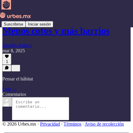
Suscribirse
Iniciar sesión
Menos cotos y más barrios
Arnulfo Aldaco
mar 8, 2025
1
Pensar el hábitat
Leer →
Comentarios
© 2026 Urbes.mx
·
Privacidad
∙
Términos
∙
Aviso de recolección