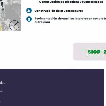
udad.
a.
.