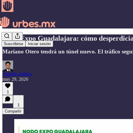
Nodo Expo Guadalajara: cómo desperdiciar
Suscribirse
Iniciar sesión
Mariano Otero tendrá un túnel nuevo. El tráfico seguir
Arnulfo Aldaco
may 29, 2026
1
1
Compartir