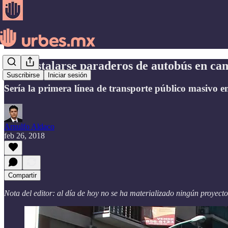
Por instalarse paraderos de autobús en c
Suscribirse
Iniciar sesión
Sería la primera línea de transporte público masivo e
Arnulfo Aldaco
feb 26, 2018
Compartir
Nota del editor: al día de hoy no se ha materializado ningún proyect