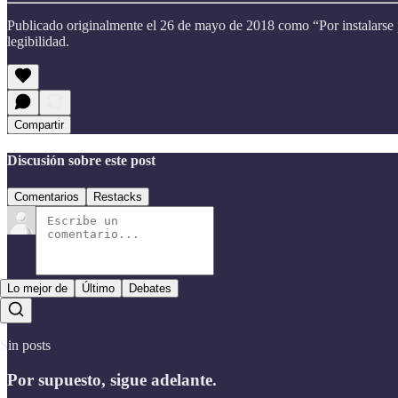
Publicado originalmente el 26 de mayo de 2018 como “Por instalarse 
legibilidad.
Compartir
Discusión sobre este post
Comentarios
Restacks
Lo mejor de
Último
Debates
Sin posts
Por supuesto, sigue adelante.